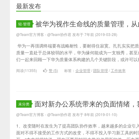
官方博客
最新发布
被华为视作生命线的质量管理，从
轻·管理
@Team官方博客 - @Team协作君 发布于 7年前 (2019-03-28)
华为一再强调终端要有战略耐性，要耐得住寂寞。扎扎实实把质
质量一直处于总体较弱的水平，华为缘何能成为一支独秀，甚至
们一起来回顾一下华为质量体系构建的几个关键阶段，或许可以窥见一斑
阅读(11355)
赞 (
5
)
标签：
企业管理
/
团队管理
/
工作效率
面对新办公系统带来的负面情绪，
未分类
@Team官方博客 - @Team协作君 发布于 8年前 (2019-01-10)
1、改变随时在发生为了提高团队协作效率，越来越多的企业引
面对不得不接受的工作方式的改变，不得不投入学习新工具的时