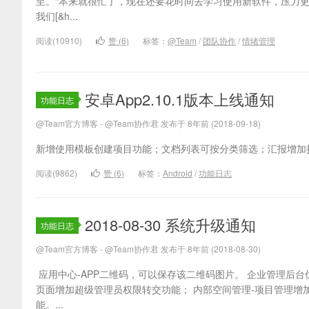
至。“本来就很忙了，现在还要花时间去学习使用新软件，压力更
我们[&h...
阅读(10910)
赞 (
6
)
标签：
@Team
/
团队协作
/
情绪管理
安卓App2.10.1版本上线通知
功能日志
@Team官方博客 - @Team协作君 发布于 8年前 (2018-09-18)
新增使用模板创建项目功能；文档列表可按分类筛选；汇报增加抄
阅读(9862)
赞 (
6
)
标签：
Android
/
功能日志
2018-08-30 系统升级通知
功能日志
@Team官方博客 - @Team协作君 发布于 8年前 (2018-08-30)
应用中心-APP二维码，可以保存该二维码图片。 企业管理后
页面增加超级管理员权限转交功能； 内部空间管理-项目管理增加“
能。...