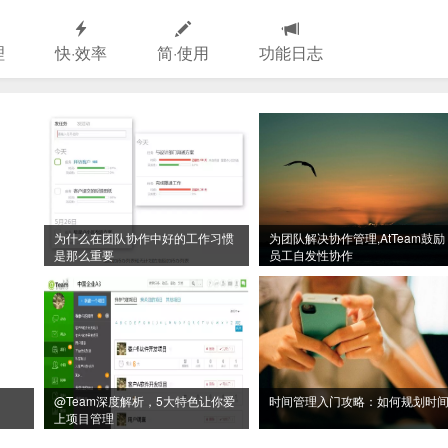
理
快·效率
简·使用
功能日志
为什么在团队协作中好的工作习惯
为团队解决协作管理,AtTeam鼓励
是那么重要
员工自发性协作
@Team深度解析，5大特色让你爱
时间管理入门攻略：如何规划时
上项目管理