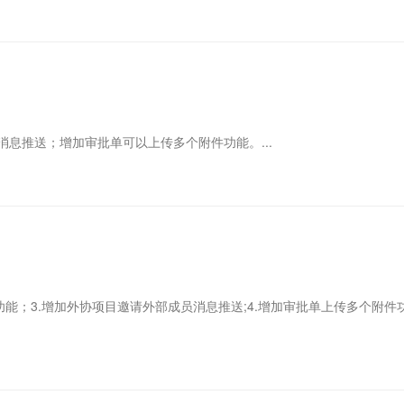
息推送；增加审批单可以上传多个附件功能。...
片功能；3.增加外协项目邀请外部成员消息推送;4.增加审批单上传多个附件