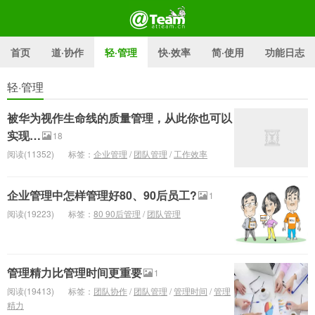
首页
道·协作
轻·管理
快·效率
简·使用
功能日志
轻·管理
@Team官方博客
被华为视作生命线的质量管理，从此你也可以
实现…
18
阅读(11352)
标签：
企业管理
/
团队管理
/
工作效率
企业管理中怎样管理好80、90后员工?
1
阅读(19223)
标签：
80 90后管理
/
团队管理
管理精力比管理时间更重要
1
阅读(19413)
标签：
团队协作
/
团队管理
/
管理时间
/
管理
精力