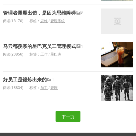
管理者屡屡出错，是因为思维障碍
2
阅读(18170)
标签：
思维
/
管理系统
马云都羡慕的星巴克员工管理模式
1
阅读(20856)
标签：
工作
/
星巴克
好员工是锻炼出来的
1
阅读(18834)
标签：
员工
/
管理
下一页