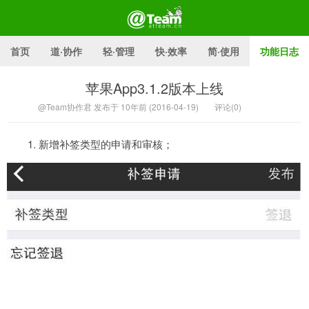
首页
道·协作
轻·管理
快·效率
简·使用
功能日志
苹果App3.1.2版本上线
@Team官方博客
@Team协作君 发布于 10年前 (2016-04-19)
评论(0)
1. 新增补签类型的申请和审核；