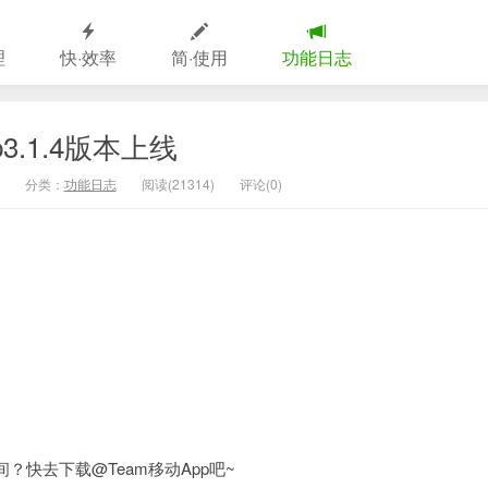
理
快·效率
简·使用
功能日志
3.1.4版本上线
分类：
功能日志
阅读(21314)
评论(0)
？快去下载@Team移动App吧~