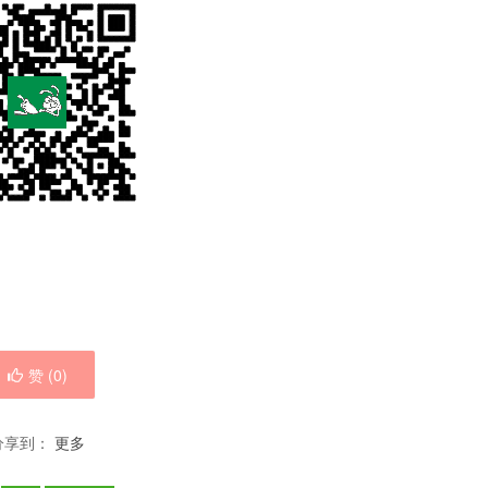
赞 (
0
)
分享到：
更多