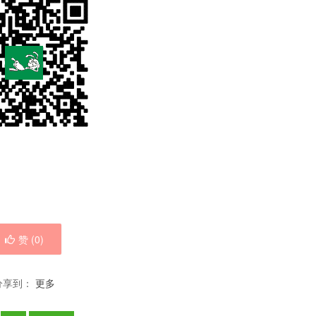
赞 (
0
)
分享到：
更多