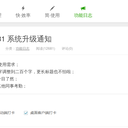
理
快·效率
简·使用
功能日志
5-31 系统升级通知
分类：
功能日志
阅读(12681)
评论(0)
使用需求；
字调整到二百个字，更长标题也不怕啦；
一目了然；
其他同事考勤；