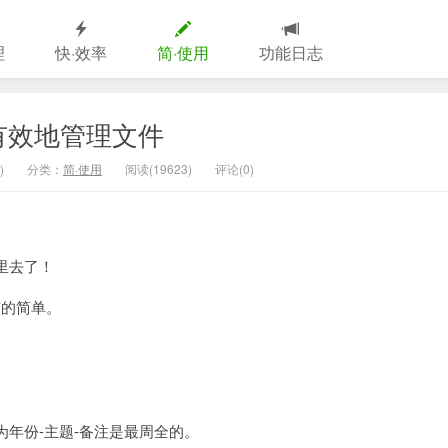
理
快·效率
简·使用
功能日志
有效地管理文件
)
分类：
简·使用
阅读(19623)
评论(0)
里去了！
有的简单。
年份-主题-备注是最周全的。