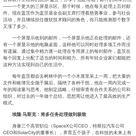
——一个更大的三屏显示区。那个时候，他在每天处理上百封邮
件。现在盖茨作为盖茨基金会副主席打理着慈善事业，参与社会
活动，并且继续担任微软技术顾问的角色，你只能推测那个数字
又涨了多少。
一个屏显示收到的邮件，一个屏显示他正在处理的邮件，还
有一个屏显示他的电脑桌面，这样他可以同时处理多项工作而没
有遗漏。通过集中精力逐一处理在专用屏上的每封邮件，盖茨在
每个回复上分配了适当的时间和精力。所有年轻企业家们都能把
这种方法实现到自己的生活中。
每年盖茨都会去树林中的一个小木屋里呆上一周，把大量的
文件和账簿完全抛于脑后。隔绝了各种干扰，他在一周内完成一
年的阅读量与思考。他制定战略，仔细审查有合作关系的公司和
组织，对过去的一年做个总结。思想周让他进入了最高效的生产
模式。
埃隆·马斯克：将多任务处理做到极致
身兼三个高管职位（SpaceX公司CEO，特斯拉汽车公司
CEO和SolarCity的董事长），养育五个孩子，在科技的未来上有