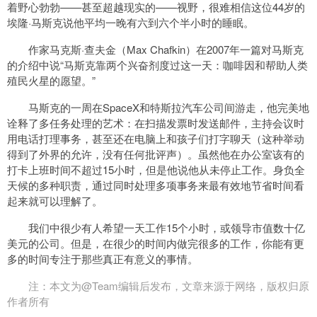
着野心勃勃——甚至超越现实的——视野，很难相信这位44岁的
埃隆·马斯克说他平均一晚有六到六个半小时的睡眠。
作家马克斯·查夫金（Max Chafkin）在2007年一篇对马斯克
的介绍中说“马斯克靠两个兴奋剂度过这一天：咖啡因和帮助人类
殖民火星的愿望。”
马斯克的一周在SpaceX和特斯拉汽车公司间游走，他完美地
诠释了多任务处理的艺术：在扫描发票时发送邮件，主持会议时
用电话打理事务，甚至还在电脑上和孩子们打字聊天（这种举动
得到了外界的允许，没有任何批评声）。虽然他在办公室该有的
打卡上班时间不超过15小时，但是他说他从未停止工作。身负全
天候的多种职责，通过同时处理多项事务来最有效地节省时间看
起来就可以理解了。
我们中很少有人希望一天工作15个小时，或领导市值数十亿
美元的公司。但是，在很少的时间内做完很多的工作，你能有更
多的时间专注于那些真正有意义的事情。
注：本文为@Team编辑后发布，文章来源于网络，版权归原
作者所有