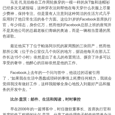
马克·扎克伯格在工作周轮换穿的一模一样的灰T恤和连帽衫
已经多次见诸报端，这种穿衣法则帮他在每天穿什么衣服上尽量
少费神，保持专注。但是显有人注意到这种简洁的生活方式几乎
应用到了他日常生活的各个方面。这位31岁的Facebook首席执行
官，年少得志，身价亿万，然而他到Facebook总部上班的座驾并
不是其他公司的总裁老板们青睐的奥迪，而是一辆相当普通的黑
色讴歌。
最近他买下了位于帕洛阿尔托的家周围的三块田产，然而他
那所公寓（位于办公室仅几个街区的地方，据说他每天在那儿工
作长达15个小时）依然是出了名儿的布置简洁。摒弃了许多可以
享受的奢华，他醉心的目标依然是他的工作。
Facebook上去年的一个问与答中，他说过的话被引用
了，“如果我在生活中愚蠢或琐碎的事情上耗费任何精力，我就会
觉得我没有做好工作，这样我能够全身心地投入到最好产品和服
务的开发中去。”
比尔·盖茨：邮件、生活和阅读，时时掌控
早在2006年的一篇博客中，时任微软董事长、首席执行官和
首席软件工程师的比尔·盖茨，分享了他处理电子邮件的简单办法