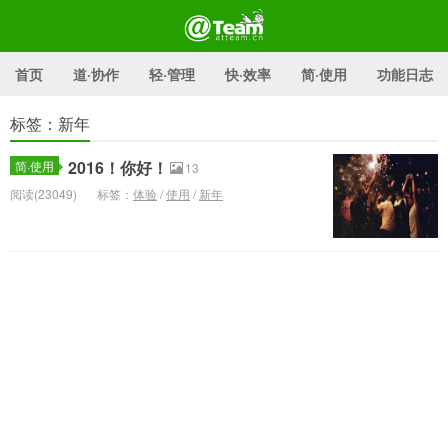
首页
道·协作
轻·管理
快·效率
简·使用
功能日志
标签：新年
@Team官方博客
2016！你好！
简·使用
13
阅读(23049)
标签：
体验
/
使用
/
新年