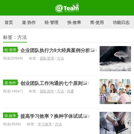
首页
道·协作
轻·管理
快·效率
简·使用
功能日志
标签：方法
@Team官方博客
企业团队执行力9大经典案例分析
轻·管理
1
阅读(20949)
标签：
团队管理
/
方法
创业团队工作沟通的七个原则
道·协作
1
阅读(18647)
标签：
团队协作
/
方法
/
沟通
提高学习效率？换种字体试试
快·效率
2
阅读(3649)
标签：
学习效率
/
方法