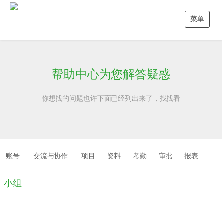
菜单
注册
帮助中心为您解答疑惑
登录
你想找的问题也许下面已经列出来了，找找看
首页
为什么选择@Team
安全与隐私
账号
交流与协作
项目
资料
考勤
审批
报表
版本与价格
小组
帮助中心